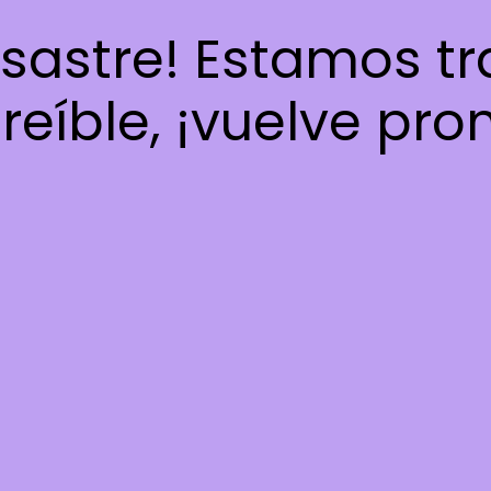
esastre! Estamos t
reíble, ¡vuelve pro