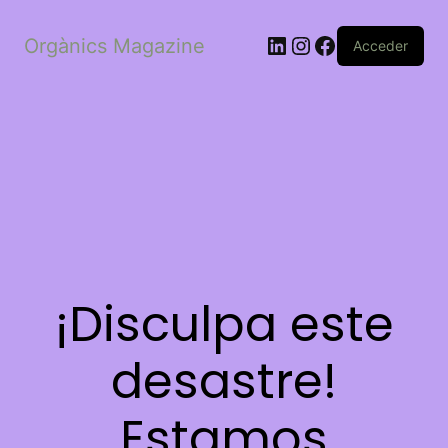
LinkedIn
Instagram
Facebook
Orgànics Magazine
Acceder
¡Disculpa este
desastre!
Estamos