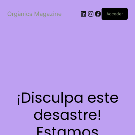
LinkedIn
Instagram
Facebook
Orgànics Magazine
Acceder
¡Disculpa este
desastre!
Estamos