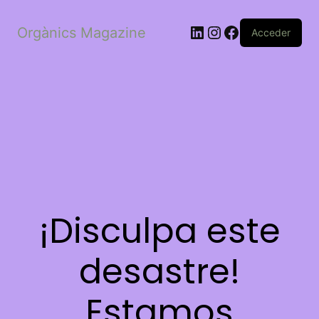
LinkedIn
Instagram
Facebook
Orgànics Magazine
Acceder
¡Disculpa este
desastre!
Estamos