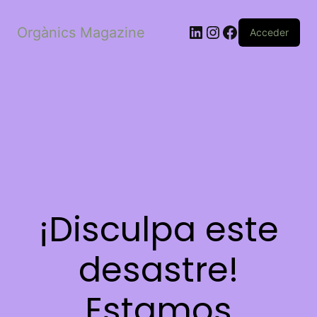
LinkedIn
Instagram
Facebook
Orgànics Magazine
Acceder
¡Disculpa este
desastre!
Estamos