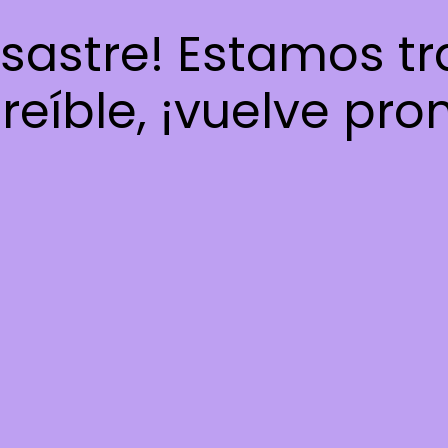
esastre! Estamos t
reíble, ¡vuelve pro