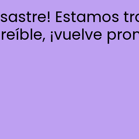
esastre! Estamos t
reíble, ¡vuelve pro