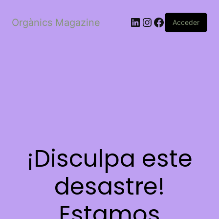
LinkedIn
Instagram
Facebook
Orgànics Magazine
Acceder
¡Disculpa este
desastre!
Estamos