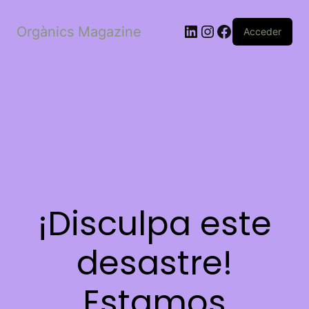
LinkedIn
Instagram
Facebook
Orgànics Magazine
Acceder
¡Disculpa este
desastre!
Estamos