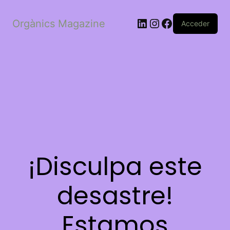
LinkedIn
Instagram
Facebook
Orgànics Magazine
Acceder
¡Disculpa este
desastre!
Estamos