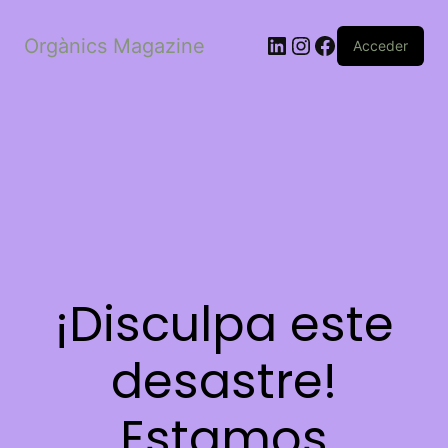
LinkedIn
Instagram
Facebook
Orgànics Magazine
Acceder
¡Disculpa este
desastre!
Estamos