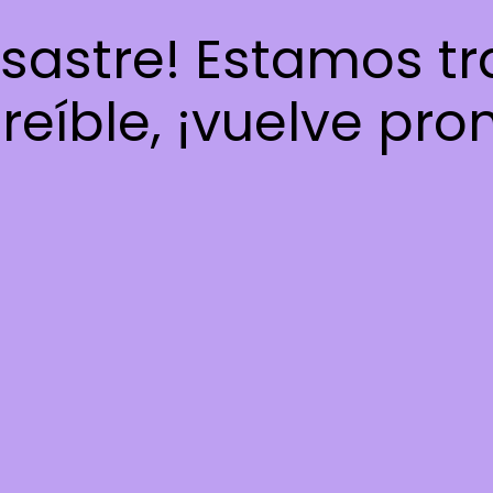
esastre! Estamos t
reíble, ¡vuelve pro