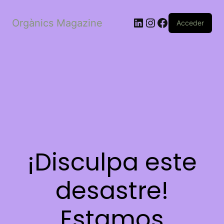
LinkedIn
Instagram
Facebook
Orgànics Magazine
Acceder
¡Disculpa este
desastre!
Estamos