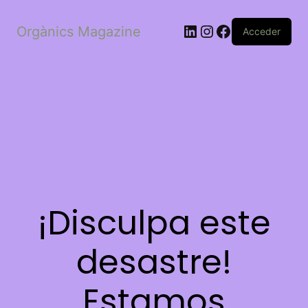
LinkedIn
Instagram
Facebook
Orgànics Magazine
Acceder
¡Disculpa este
desastre!
Estamos