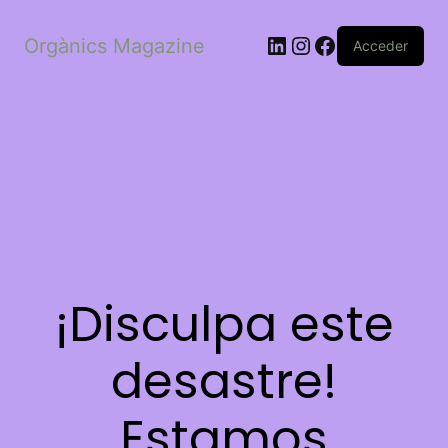
LinkedIn
Instagram
Facebook
Orgànics Magazine
Acceder
¡Disculpa este
desastre!
Estamos