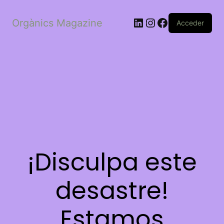
LinkedIn
Instagram
Facebook
Orgànics Magazine
Acceder
¡Disculpa este
desastre!
Estamos