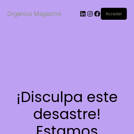
LinkedIn
Instagram
Facebook
Orgànics Magazine
Acceder
¡Disculpa este
desastre!
Estamos