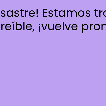
esastre! Estamos t
reíble, ¡vuelve pro