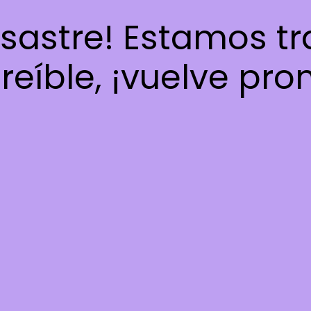
esastre! Estamos t
reíble, ¡vuelve pro