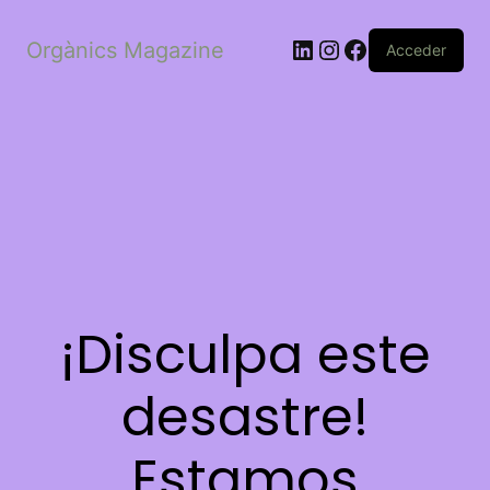
LinkedIn
Instagram
Facebook
Orgànics Magazine
Acceder
¡Disculpa este
desastre!
Estamos