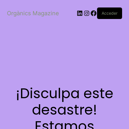
LinkedIn
Instagram
Facebook
Orgànics Magazine
Acceder
¡Disculpa este
desastre!
Estamos