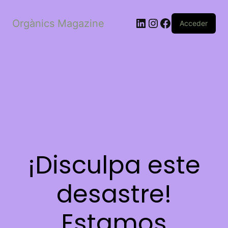
LinkedIn
Instagram
Facebook
Orgànics Magazine
Acceder
¡Disculpa este
desastre!
Estamos