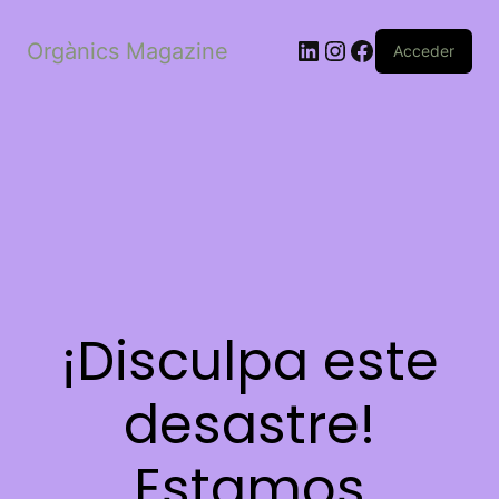
LinkedIn
Instagram
Facebook
Orgànics Magazine
Acceder
¡Disculpa este
desastre!
Estamos