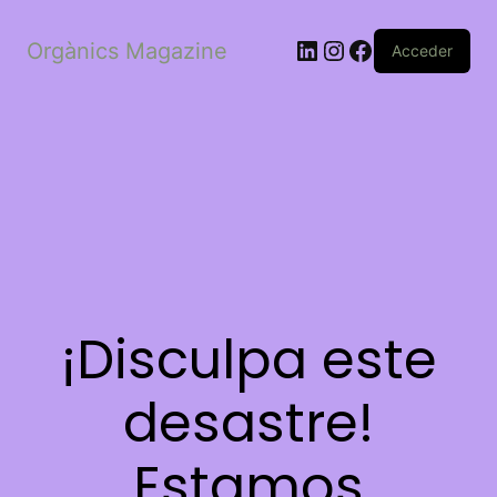
LinkedIn
Instagram
Facebook
Orgànics Magazine
Acceder
¡Disculpa este
desastre!
Estamos